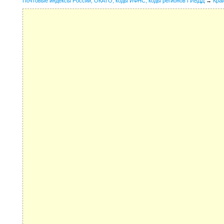
Почтовые индексы России, ОКАТО, коды ИФНС, коды регионов ГИБДД
→
Кра