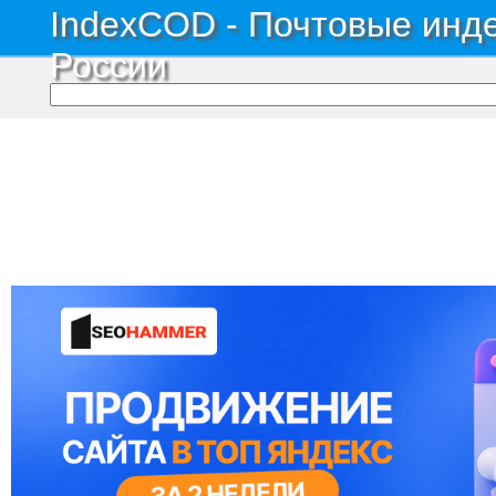
IndexCOD - Почтовые инде
России