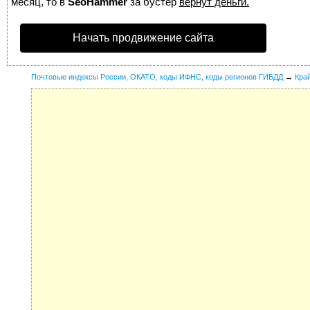
месяц, то в
SeoHammer
за бустер
вернут деньги.
Начать продвижение сайта
Почтовые индексы России, ОКАТО, коды ИФНС, коды регионов ГИБДД
→
Кра