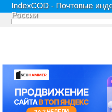
IndexCOD - Почтовые инде
России