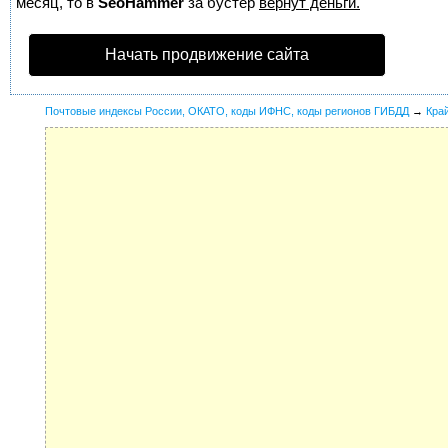
месяц, то в
SeoHammer
за бустер
вернут деньги.
Начать продвижение сайта
Почтовые индексы России, ОКАТО, коды ИФНС, коды регионов ГИБДД
→
Кра