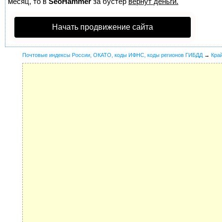
месяц, то в
SeoHammer
за бустер
вернут деньги.
Начать продвижение сайта
Почтовые индексы России, ОКАТО, коды ИФНС, коды регионов ГИБДД
→
Кра