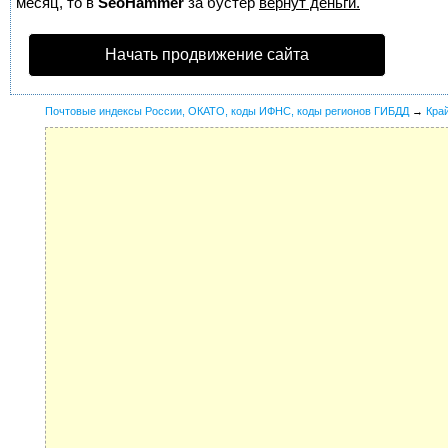
месяц, то в
SeoHammer
за бустер
вернут деньги.
Начать продвижение сайта
Почтовые индексы России, ОКАТО, коды ИФНС, коды регионов ГИБДД
→
Кра