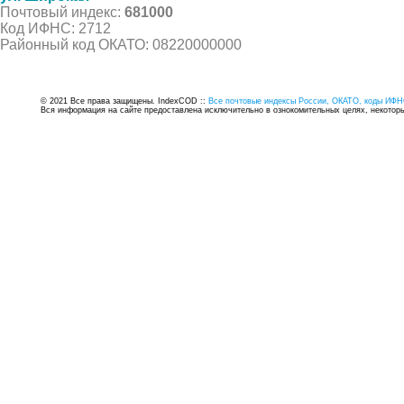
Почтовый индекс:
681000
Код ИФНС: 2712
Районный код ОКАТО: 08220000000
© 2021 Все права защищены. IndexCOD ::
Все почтовые индексы России, ОКАТО, коды ИФН
Вся информация на сайте предоставлена исключительно в ознокомительных целях, некоторые