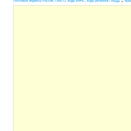
Почтовые индексы России, ОКАТО, коды ИФНС, коды регионов ГИБДД
→
Кра