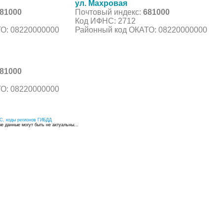
ул. Махровая
81000
Почтовый индекс:
681000
Код ИФНС: 2712
О: 08220000000
Районный код ОКАТО: 08220000000
81000
О: 08220000000
С, коды регионов ГИБДД
 данные могут быть не актуальны...