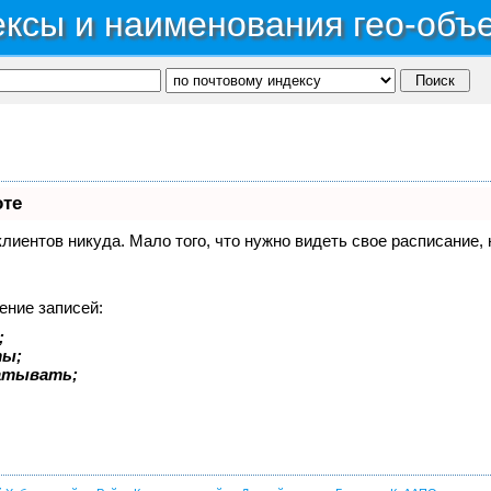
ксы и наименования гео-объ
оте
 клиентов никуда. Мало того, что нужно видеть свое расписание
ение записей:
;
ты;
батывать;