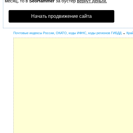
месяц, то в
SeoHammer
за бустер
вернут деньги.
Начать продвижение сайта
Почтовые индексы России, ОКАТО, коды ИФНС, коды регионов ГИБДД
→
Кра