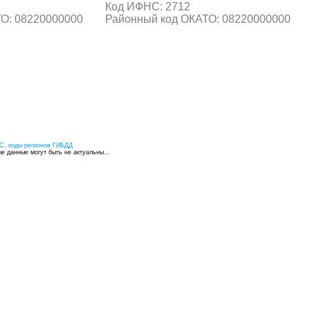
Код ИФНС: 2712
О: 08220000000
Районный код ОКАТО: 08220000000
С, коды регионов ГИБДД
 данные могут быть не актуальны...