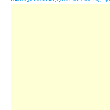
Почтовые индексы России, ОКАТО, коды ИФНС, коды регионов ГИБДД
→
Кра