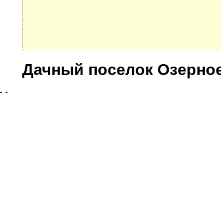
Дачный поселок Озерно
Улицы
© 2021 Все права защищены. IndexCOD ::
Все почтовые индексы России, ОКАТО, коды ИФН
Вся информация на сайте предоставлена исключительно в ознокомительных целях, некоторые