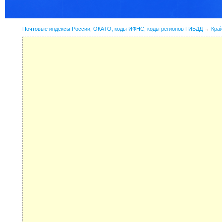
Почтовые индексы России, ОКАТО, коды ИФНС, коды регионов ГИБДД
→
Кра