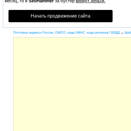
месяц, то в
SeoHammer
за бустер
вернут деньги.
Начать продвижение сайта
Почтовые индексы России, ОКАТО, коды ИФНС, коды регионов ГИБДД
→
Кра