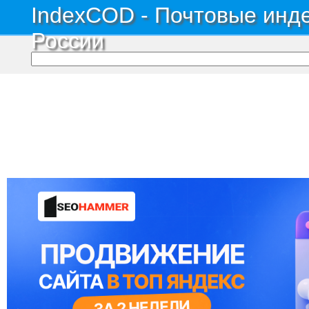
IndexCOD - Почтовые инде
России