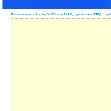
Почтовые индексы России, ОКАТО, коды ИФНС, коды регионов ГИБДД
→
Кра