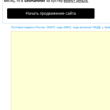
месяц, то в
SeoHammer
за бустер
вернут деньги.
Начать продвижение сайта
Почтовые индексы России, ОКАТО, коды ИФНС, коды регионов ГИБДД
→
Кра