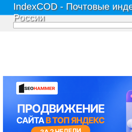
IndexCOD - Почтовые инде
России