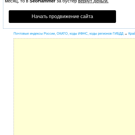
месяц, то в
SeoHammer
за бустер
вернут деньги.
Начать продвижение сайта
Почтовые индексы России, ОКАТО, коды ИФНС, коды регионов ГИБДД
→
Кра