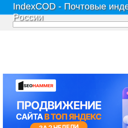
IndexCOD - Почтовые инде
России