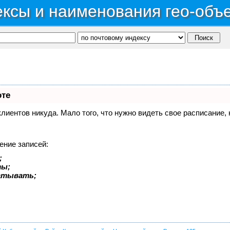
ксы и наименования гео-объ
оте
 клиентов никуда. Мало того, что нужно видеть свое расписание
ение записей:
;
ты;
батывать;