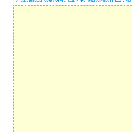
Почтовые индексы России, ОКАТО, коды ИФНС, коды регионов ГИБДД
→
Кра