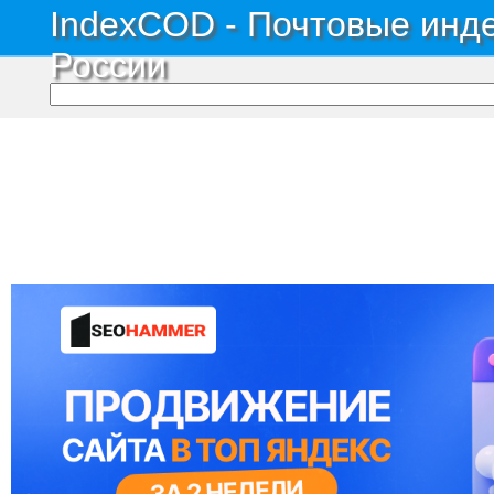
IndexCOD - Почтовые инде
России