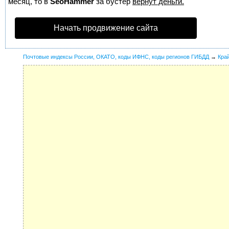
месяц, то в
SeoHammer
за бустер
вернут деньги.
Начать продвижение сайта
Почтовые индексы России, ОКАТО, коды ИФНС, коды регионов ГИБДД
→
Кра