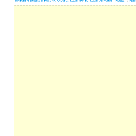
Почтовые индексы России, ОКАТО, коды ИФНС, коды регионов ГИБДД
→
Кра