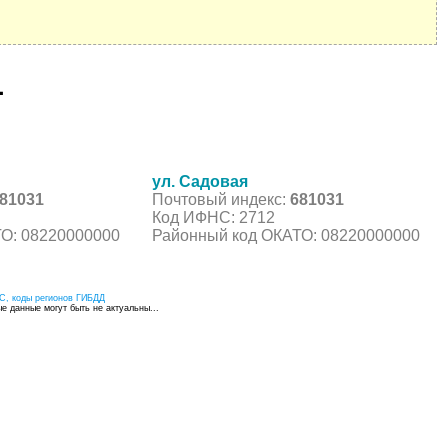
1
ул. Садовая
81031
Почтовый индекс:
681031
Код ИФНС: 2712
О: 08220000000
Районный код ОКАТО: 08220000000
С, коды регионов ГИБДД
 данные могут быть не актуальны...