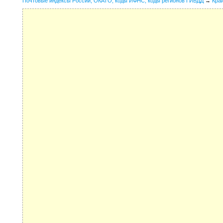
Почтовые индексы России, ОКАТО, коды ИФНС, коды регионов ГИБДД
→
Кра