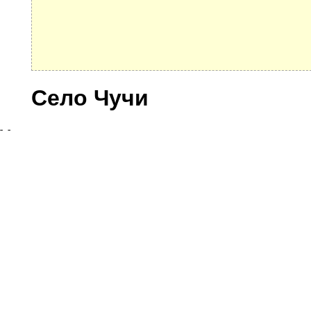
Село Чучи
Улицы
© 2021 Все права защищены. IndexCOD ::
Все почтовые индексы России, ОКАТО, коды ИФН
Вся информация на сайте предоставлена исключительно в ознокомительных целях, некоторые