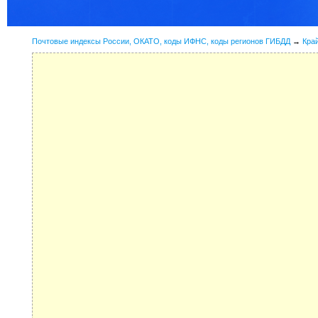
Почтовые индексы России, ОКАТО, коды ИФНС, коды регионов ГИБДД
→
Кра