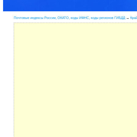
Почтовые индексы России, ОКАТО, коды ИФНС, коды регионов ГИБДД
→
Кра