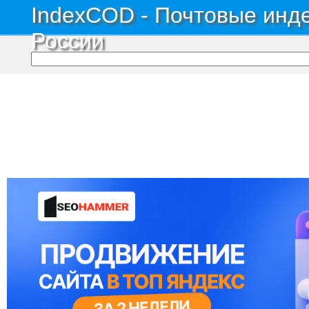
IndexCOD - Почтовые инде
России