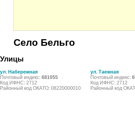
Село Бельго
Улицы
ул. Набережная
ул. Таежная
Почтовый индекс:
681055
Почтовый индекс:
6
Код ИФНС: 2712
Код ИФНС: 2712
Районный код ОКАТО: 08220000010
Районный код ОКАТ
© 2021 Все права защищены. IndexCOD ::
Все почтовые индексы России, ОКАТО, коды ИФН
Вся информация на сайте предоставлена исключительно в ознокомительных целях, некоторые