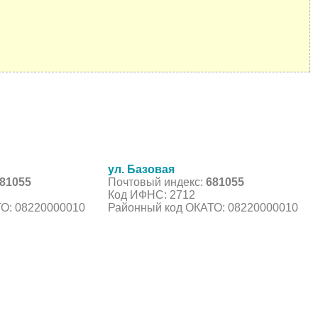
ул. Базовая
81055
Почтовый индекс:
681055
Код ИФНС: 2712
О: 08220000010
Районный код ОКАТО: 08220000010
С, коды регионов ГИБДД
 данные могут быть не актуальны...