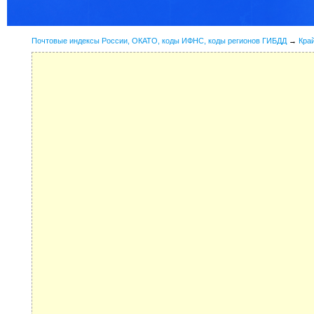
Почтовые индексы России, ОКАТО, коды ИФНС, коды регионов ГИБДД
→
Кра