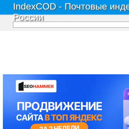
IndexCOD - Почтовые инде
России