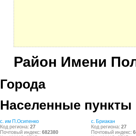
Район Имени По
Города
Населенные пункты
с. им П.Осипенко
с. Бриакан
Код региона:
27
Код региона:
27
Почтовый индекс:
682380
Почтовый индекс:
6