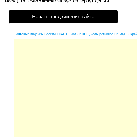
месяц, то в
SeoHammer
за бустер
вернут деньги.
Начать продвижение сайта
Почтовые индексы России, ОКАТО, коды ИФНС, коды регионов ГИБДД
→
Кра