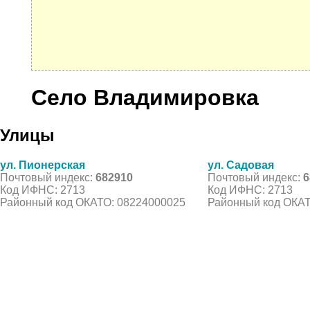
Село Владимировка
Улицы
ул. Пионерская
ул. Садовая
Почтовый индекс:
682910
Почтовый индекс:
6
Код ИФНС: 2713
Код ИФНС: 2713
Районный код ОКАТО: 08224000025
Районный код ОКАТ
© 2021 Все права защищены. IndexCOD ::
Все почтовые индексы России, ОКАТО, коды ИФН
Вся информация на сайте предоставлена исключительно в ознокомительных целях, некоторые