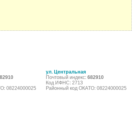
ул. Центральная
82910
Почтовый индекс:
682910
Код ИФНС: 2713
О: 08224000025
Районный код ОКАТО: 08224000025
С, коды регионов ГИБДД
 данные могут быть не актуальны...