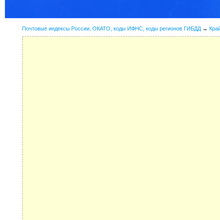
Почтовые индексы России, ОКАТО, коды ИФНС, коды регионов ГИБДД
→
Кра