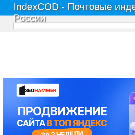
IndexCOD - Почтовые инде
России