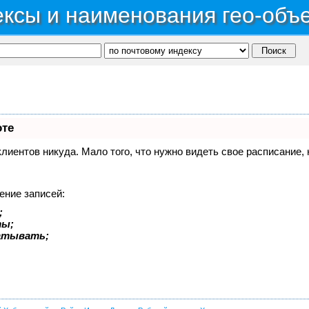
ксы и наименования гео-объ
оте
 клиентов никуда. Мало того, что нужно видеть свое расписание
ение записей:
;
ты;
батывать;