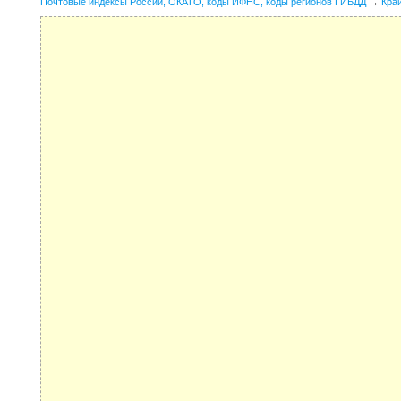
Почтовые индексы России, ОКАТО, коды ИФНС, коды регионов ГИБДД
→
Кра