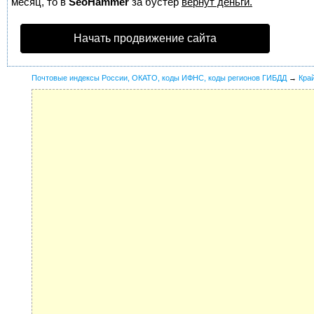
месяц, то в
SeoHammer
за бустер
вернут деньги.
Начать продвижение сайта
Почтовые индексы России, ОКАТО, коды ИФНС, коды регионов ГИБДД
→
Кра