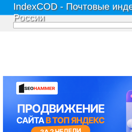
IndexCOD - Почтовые инде
России