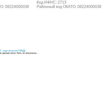
Код ИФНС: 2713
О: 08224000038
Районный код ОКАТО: 08224000038
С, коды регионов ГИБДД
 данные могут быть не актуальны...