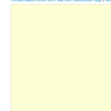
Почтовые индексы России, ОКАТО, коды ИФНС, коды регионов ГИБДД
→
Кра