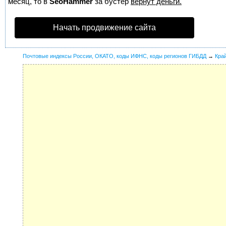
месяц, то в
SeoHammer
за бустер
вернут деньги.
Начать продвижение сайта
Почтовые индексы России, ОКАТО, коды ИФНС, коды регионов ГИБДД
→
Кра