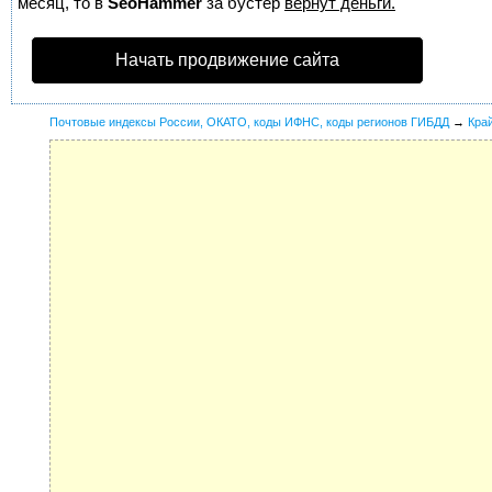
месяц, то в
SeoHammer
за бустер
вернут деньги.
Начать продвижение сайта
Почтовые индексы России, ОКАТО, коды ИФНС, коды регионов ГИБДД
→
Кра