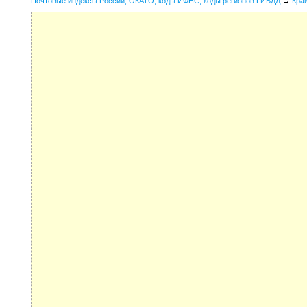
Почтовые индексы России, ОКАТО, коды ИФНС, коды регионов ГИБДД
→
Кра