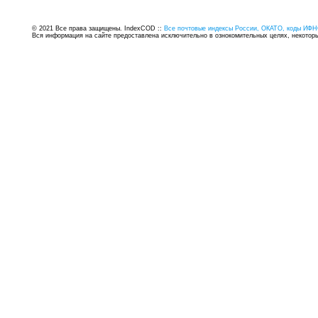
© 2021 Все права защищены. IndexCOD ::
Все почтовые индексы России, ОКАТО, коды ИФН
Вся информация на сайте предоставлена исключительно в ознокомительных целях, некоторые