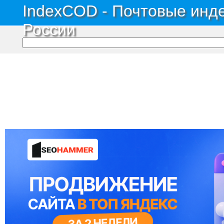
IndexCOD - Почтовые инде
России