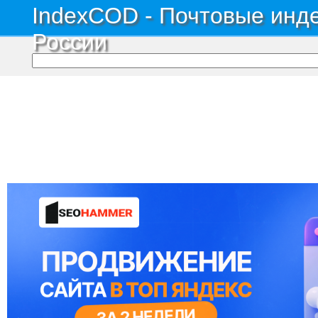
IndexCOD - Почтовые инде
России