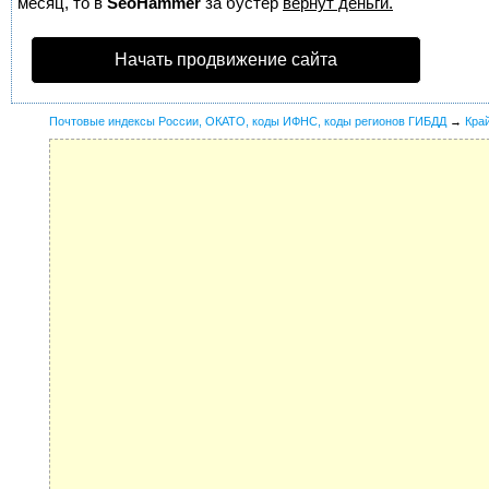
месяц, то в
SeoHammer
за бустер
вернут деньги.
Начать продвижение сайта
Почтовые индексы России, ОКАТО, коды ИФНС, коды регионов ГИБДД
→
Кра