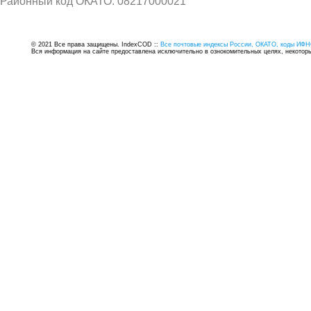
Районный код ОКАТО: 08217000021
© 2021 Все права защищены. IndexCOD ::
Все почтовые индексы России, ОКАТО, коды ИФН
Вся информация на сайте предоставлена исключительно в ознокомительных целях, некоторые