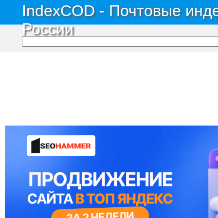
IndexCOD - Почтовые инде
России