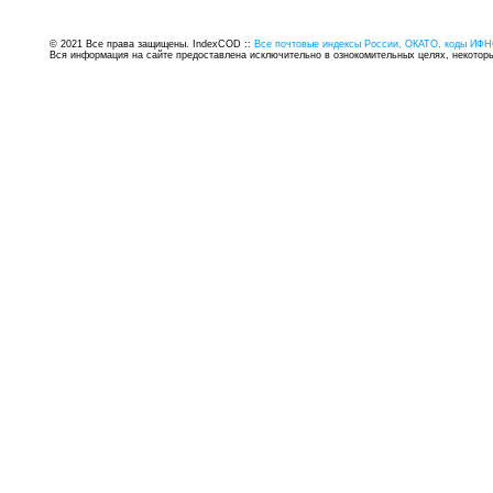
© 2021 Все права защищены. IndexCOD ::
Все почтовые индексы России, ОКАТО, коды ИФН
Вся информация на сайте предоставлена исключительно в ознокомительных целях, некоторые