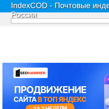
IndexCOD - Почтовые инде
России