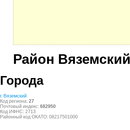
Район Вяземски
Города
г. Вяземский
Код региона:
27
Почтовый индекс:
682950
Код ИФНС: 2713
Районный код ОКАТО: 08217501000