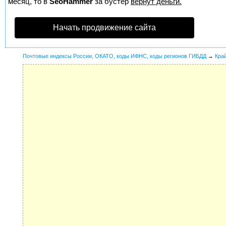
месяц, то в
SeoHammer
за бустер
вернут деньги.
Начать продвижение сайта
Почтовые индексы России, ОКАТО, коды ИФНС, коды регионов ГИБДД
→
Кра