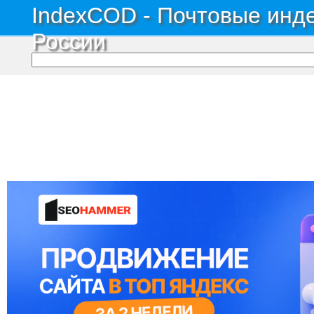
IndexCOD - Почтовые инде
России