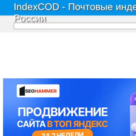
IndexCOD - Почтовые инде
России