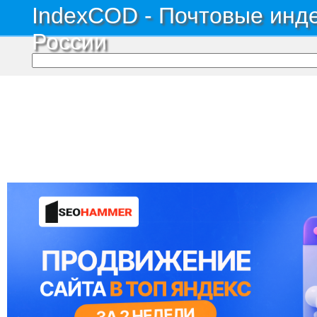
IndexCOD - Почтовые инде
России