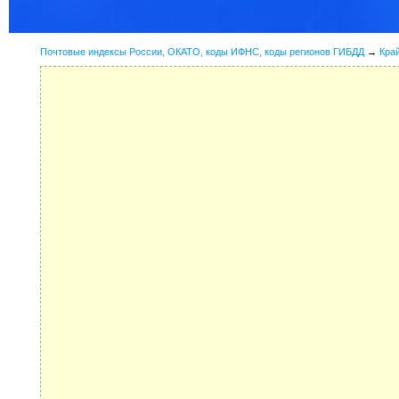
Почтовые индексы России, ОКАТО, коды ИФНС, коды регионов ГИБДД
→
Кра