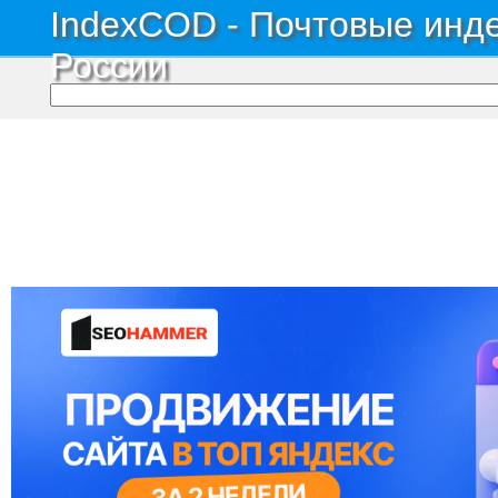
IndexCOD - Почтовые инде
России